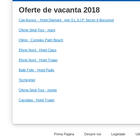
Oferte de vacanta 2018
Cap Aurora - Hotel Diamant - prin S.L.S.I.P. Sector 6 Bucuresti
Oferte Sindi Tour - mare
Olimp - Complex Palm Beach
Eforie Nord - Hotel Class
Eforie Nord - Hotel Traian
Baile Felix - Hotel Padis
Techirghiol
Oferta Sindi Tour - munte
Caciulata - Hotel Traian
Prima Pagina
Despre noi
Legislatie
Uti